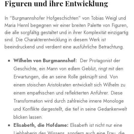
Figuren und ihre Entwicklung
In “Burgmannshofer Hofgeschichten” von Tobias Weigl und
Maria‍ Hennl begegnen wir einer⁤ breiten Palette von Figuren,
die alle sorgfältig gestaltet⁤ und in ihrer Komplexität‌ einzigartig
sind.⁢ Die Charakterentwicklung in diesem Werk ist
beeindruckend‍ und verdient eine ausführliche Betrachtung.
Wilhelm ‌von Burgmannshof:
⁣ Der Protagonist der
Geschichte, ein Mann von edlem Geblüt, ringt mit den
Erwartungen, die an seine Rolle geknüpft​ sind. Von
⁢einem stoischen Aristokraten ⁤entwickelt sich Wilhelm zu
einem empathischen und reflektierten Anführer. Diese
Transformation wird durch zahlreiche innere Monologe
und Konflikte⁣ dargestellt,​ die tief in seine Gedankenwelt
blicken lassen.
Elisabeth, die Hofdame:
Elisabeth ​ist nicht nur eine⁤
Liebhaberin des Wissens, sondern auch eine Frau, ‌die