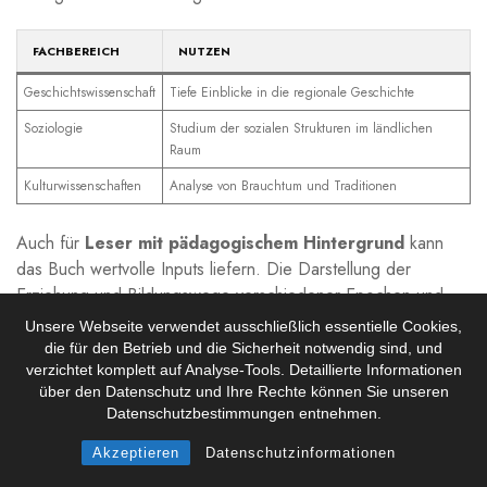
FACHBEREICH
NUTZEN
Geschichtswissenschaft
Tiefe Einblicke ‌in die regionale Geschichte
Soziologie
Studium der sozialen Strukturen im ländlichen
Raum
Kulturwissenschaften
Analyse von Brauchtum und Traditionen
Auch für
Leser mit pädagogischem ⁢Hintergrund
kann ​
das ‌Buch wertvolle Inputs liefern. Die Darstellung der
Erziehung ⁤und Bildungswege verschiedener ​Epochen und
Gesellschaftsschichten wirft ‌zentrale Fragen‌ auf, die im
Unsere Webseite verwendet ausschließlich essentielle Cookies,
pädagogischen Kontext diskutiert werden können.
die für den Betrieb und die Sicherheit notwendig sind, und
verzichtet komplett auf Analyse-Tools. Detaillierte Informationen
Insgesamt sprechen die
Hofgeschichten
sowohl eine breite
über den Datenschutz und Ihre Rechte können Sie unseren
Datenschutzbestimmungen entnehmen.
als ​auch spezialisierte Leserschaft an. Dank der ‍Vielseitigkeit
der Inhalte und ​der tiefen historischen⁢ Einbettung wird eine
Akzeptieren
Datenschutzinformationen
große Bandbreite an Interessen und Fachgebieten bedient.