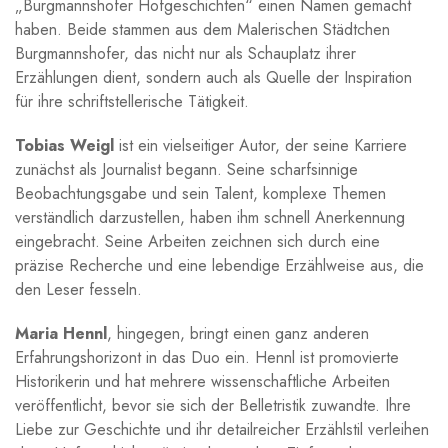
„Burgmannshofer Hofgeschichten“ einen Namen gemacht
haben. Beide stammen aus dem Malerischen⁢ Städtchen
Burgmannshofer,​ das nicht nur als Schauplatz ihrer
Erzählungen dient, sondern auch als Quelle​ der​ Inspiration
für ihre⁣ schriftstellerische Tätigkeit.
Tobias Weigl
ist ein vielseitiger Autor,‌ der seine Karriere
zunächst als ⁢Journalist​ begann. Seine scharfsinnige
Beobachtungsgabe und sein Talent, komplexe Themen
⁤verständlich darzustellen, haben ihm schnell Anerkennung
eingebracht. Seine Arbeiten zeichnen sich durch eine
präzise Recherche und ​eine⁣ lebendige Erzählweise aus, die
den Leser fesseln.
Maria ​Hennl
, hingegen, bringt einen ganz anderen
Erfahrungshorizont in das Duo ein. Hennl ist ⁢promovierte
Historikerin und hat mehrere wissenschaftliche Arbeiten
veröffentlicht, bevor sie sich der ⁣Belletristik zuwandte. Ihre
Liebe zur Geschichte und ihr detailreicher Erzählstil verleihen