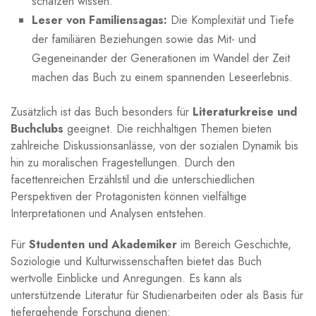
schätzen wissen.
Leser von Familiensagas:
Die Komplexität⁣ und Tiefe
der ⁣familiären Beziehungen ​sowie ‍das Mit- ⁤und
‍Gegeneinander der Generationen im Wandel der Zeit
machen das Buch​ zu einem spannenden Leseerlebnis.
Zusätzlich ist ⁢das ⁢Buch besonders ⁣für
Literaturkreise ‍und
⁢Buchclubs
geeignet. Die reichhaltigen Themen bieten
zahlreiche ⁢Diskussionsanlässe, von der⁣ sozialen Dynamik⁣ bis
hin zu moralischen Fragestellungen. Durch den
facettenreichen Erzählstil und die unterschiedlichen
Perspektiven der⁣ Protagonisten können‌ vielfältige
Interpretationen und Analysen ‍entstehen.
Für
Studenten und‍ Akademiker
im Bereich Geschichte,
Soziologie und Kulturwissenschaften bietet das Buch
wertvolle​ Einblicke⁢ und Anregungen. Es kann als
unterstützende ⁤Literatur für Studienarbeiten oder als Basis für
tiefergehende Forschung dienen: