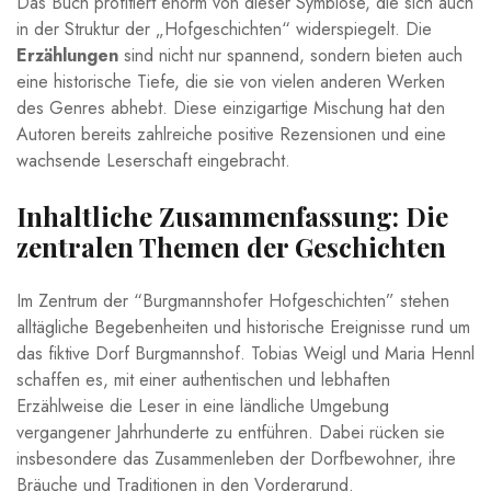
Das Buch profitiert enorm von dieser Symbiose, ​die sich auch
in der Struktur der „Hofgeschichten“ widerspiegelt. Die‌
Erzählungen
sind nicht nur spannend, sondern bieten auch
eine historische Tiefe, die sie von vielen‍ anderen Werken
des Genres ‌abhebt. Diese‍ einzigartige Mischung hat den
Autoren bereits zahlreiche ⁤positive Rezensionen und⁢ eine
wachsende Leserschaft eingebracht.
Inhaltliche Zusammenfassung: Die​
zentralen Themen der Geschichten
Im ⁤Zentrum ⁤der⁣ “Burgmannshofer Hofgeschichten” stehen
alltägliche ⁣Begebenheiten und​ historische Ereignisse rund um
das fiktive Dorf Burgmannshof. Tobias⁢ Weigl und Maria Hennl
schaffen es, mit einer authentischen und lebhaften
Erzählweise⁣ die Leser in eine ländliche Umgebung⁢
vergangener Jahrhunderte ‍zu‍ entführen. Dabei rücken sie
‌insbesondere das Zusammenleben der Dorfbewohner, ihre
Bräuche und ⁢Traditionen in den‌ Vordergrund.