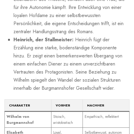
für ihre Autonomie kämpft. Ihre Entwicklung ⁢von einer
loyalen ​Hofdame zu ⁣einer selbstbewussten⁣
Persönlichkeit, ⁤die eigene Entscheidungen trifft, ist ein​
zentraler Handlungsstrang des Romans.
Heinrich, ⁢der Stallmeister:
Heinrich⁤ fügt der
Erzählung eine starke, bodenständige‌ Komponente
hinzu. Er zeigt einen bemerkenswerten⁢ Übergang von
einem einfachen Diener zu⁤ einem⁢ unverzichtbaren⁤
Vertrauten⁣ des Protagonisten.‌ Seine ⁢Beziehung zu
Wilhelm spiegelt den Wandel ​der‌ sozialen⁣ Strukturen
innerhalb der Burgmannshofer Gesellschaft wider.
CHARAKTER
VORHER
NACHHER
Wilhelm von‍
Stoisch,
Empathisch,​ reflektiert
Burgmannshof
aristokratisch
Elisabeth
Loyal,‍
Selbstbewusst, autonom