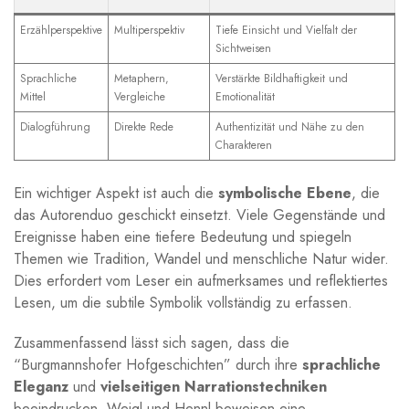
Erzählperspektive
Multiperspektiv
Tiefe Einsicht und Vielfalt der
Sichtweisen
Sprachliche
Metaphern,
Verstärkte Bildhaftigkeit und ​
⁢Mittel
⁢Vergleiche
Emotionalität
Dialogführung
Direkte Rede
Authentizität und Nähe zu den
⁣Charakteren
Ein wichtiger⁢ Aspekt ist auch die
symbolische Ebene
, ‍die
das Autorenduo geschickt einsetzt. Viele Gegenstände und
Ereignisse haben eine tiefere Bedeutung und spiegeln
Themen wie Tradition, Wandel und menschliche Natur wider.
Dies erfordert vom Leser ein aufmerksames und reflektiertes
Lesen, ‍um die subtile ⁢Symbolik vollständig zu erfassen.
Zusammenfassend lässt sich sagen, dass die‌
“Burgmannshofer Hofgeschichten” durch⁤ ihre
sprachliche
⁢Eleganz
und
vielseitigen Narrationstechniken
beeindrucken. Weigl und Hennl beweisen eine