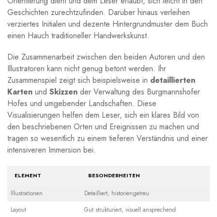
Orientierung dient und dem Leser​ erlaubt, sich leicht ⁤in⁤ den
Geschichten ‌zurechtzufinden. Darüber ‌hinaus verleihen‌
verziertes Initialen und ⁤dezente Hintergrundmuster dem Buch
einen Hauch traditioneller Handwerkskunst.
Die Zusammenarbeit zwischen den ⁤beiden Autoren und den
Illustratoren kann nicht‌ genug⁤ betont werden. Ihr
Zusammenspiel ⁤zeigt sich beispielsweise in‍
detaillierten
Karten
und
Skizzen
der ⁣Verwaltung des Burgmannshofer
Hofes und umgebender Landschaften. Diese
⁣Visualisierungen helfen dem ⁣Leser, sich ein klares Bild von
den beschriebenen⁣ Orten und Ereignissen zu ⁢machen und
tragen ‍so​ wesentlich zu einem tieferen Verständnis und einer‍
intensiveren Immersion bei.
ELEMENT
BESONDERHEITEN
Illustrationen
Detailliert, ⁢historiengetreu
Layout
Gut strukturiert, visuell ansprechend