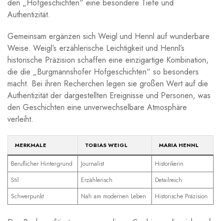
den ‌„Hofgeschichten“ eine besondere Tiefe und
Authentizität.
Gemeinsam‌ ergänzen sich Weigl und Hennl auf wunderbare
Weise. Weigl’s erzählerische ⁣Leichtigkeit ⁤und Hennl’s
historische Präzision schaffen eine ‍einzigartige Kombination,
die die⁣ „Burgmannshofer ‌Hofgeschichten“ so besonders
macht. Bei ihren Recherchen legen sie großen Wert auf die ​
Authentizität der dargestellten Ereignisse und Personen,⁤ was
den Geschichten eine unverwechselbare Atmosphäre
verleiht.
MERKMALE
TOBIAS WEIGL
MARIA HENNL
Beruflicher Hintergrund
Journalist
Historikerin
Stil
Erzählerisch
Detailreich
Schwerpunkt
Nah am ⁢modernen Leben
Historische Präzision