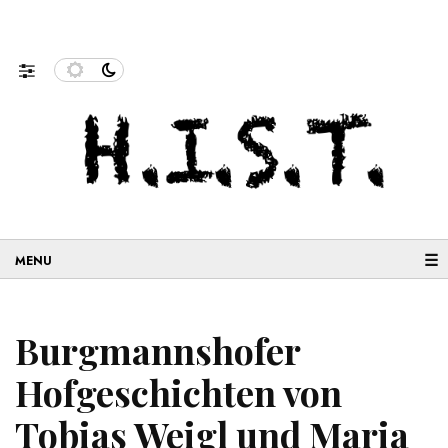
nenforschung und…
Neue Geschichten aus der Migration: 
☰
Burgmannshofer
Hofgeschichten von
Tobias Weigl und Maria