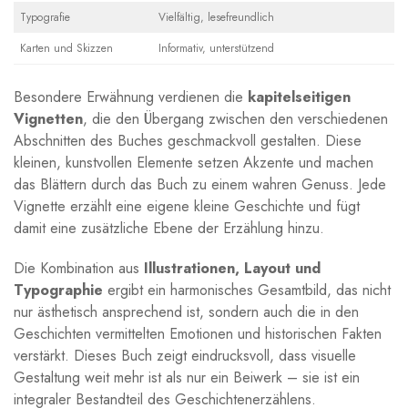
Typografie
Vielfältig, lesefreundlich
Karten und Skizzen
Informativ, unterstützend
Besondere Erwähnung⁤ verdienen die
kapitelseitigen
Vignetten
, die den ⁢Übergang​ zwischen den verschiedenen
‍Abschnitten des Buches geschmackvoll gestalten.⁢ Diese
kleinen,‌ kunstvollen⁣ Elemente setzen Akzente und machen
das Blättern durch das Buch zu einem wahren Genuss. Jede
Vignette erzählt eine eigene kleine Geschichte‍ und fügt
damit⁢ eine zusätzliche Ebene der Erzählung hinzu.
Die Kombination aus
Illustrationen, Layout und
⁢Typographie
ergibt ein harmonisches Gesamtbild, das nicht
nur ästhetisch ansprechend ist, sondern auch die in⁣ den
Geschichten vermittelten ​Emotionen und ​historischen Fakten
verstärkt. ‍Dieses ⁣Buch zeigt ​eindrucksvoll, dass visuelle
Gestaltung weit mehr ⁢ist ⁤als nur ein Beiwerk ⁢– sie ist ein​
integraler ⁤Bestandteil des ​Geschichtenerzählens.