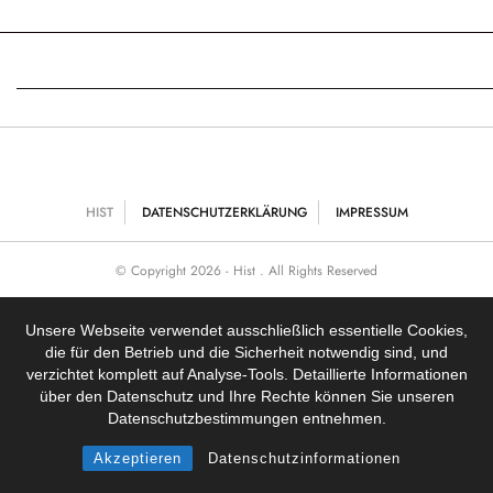
HIST
DATENSCHUTZERKLÄRUNG
IMPRESSUM
© Copyright 2026 - Hist . All Rights Reserved
Unsere Webseite verwendet ausschließlich essentielle Cookies,
die für den Betrieb und die Sicherheit notwendig sind, und
NACH OBEN
verzichtet komplett auf Analyse-Tools. Detaillierte Informationen
über den Datenschutz und Ihre Rechte können Sie unseren
Datenschutzbestimmungen entnehmen.
Akzeptieren
Datenschutzinformationen