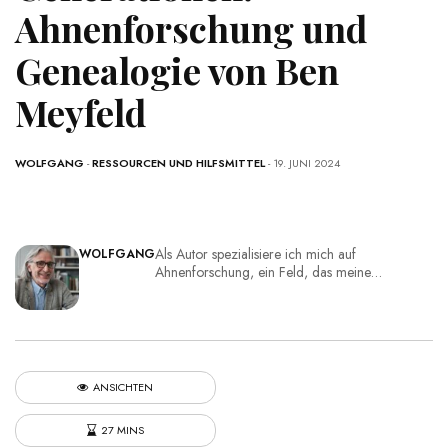
Ahnenforschung und
Genealogie von Ben
Meyfeld
Das Familienchronik Arbeitsbuch von Ben Meyfeld ist
ein unverzichtbares Werkzeug für die
Ahnenforschung. Erfassen Sie die Geschichte Ihrer
WOLFGANG
-
RESSOURCEN UND HILFSMITTEL
- 19. JUNI 2024
Familie über mehrere Generationen mit diesem
umfassenden Leitfaden.
Als Autor spezialisiere ich mich auf
WOLFGANG
Ahnenforschung, ein Feld, das meine…
ANSICHTEN
27 MINS