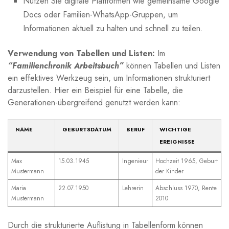
Nutzen Sie digitale Plattformen wie‍ gemeinsame ‌Google
Docs oder Familien-WhatsApp-Gruppen, um
Informationen aktuell zu halten und schnell ‌zu teilen.
Verwendung von Tabellen und⁣ Listen:⁢
Im
“Familienchronik Arbeitsbuch”
können⁤ Tabellen und Listen⁤
ein effektives Werkzeug ​sein, um Informationen strukturiert
darzustellen.‌ Hier ein Beispiel für eine Tabelle, die
Generationen-übergreifend genutzt ‍werden kann:
NAME
GEBURTSDATUM
BERUF
WICHTIGE
⁣EREIGNISSE
Max
15.03.1945
Ingenieur
Hochzeit 1965, Geburt‌
Mustermann
der Kinder
Maria
22.07.1950
Lehrerin
Abschluss 1970, Rente
Mustermann
2010
Durch ‌die ‌strukturierte Auflistung ⁣in Tabellenform können