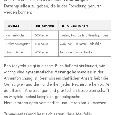
Datenquellen
zu geben, die in der‌ Forschung genutzt⁢
werden können:
QUELLE
ZEITSPANNE
INFORMATIONEN
Kirchenbücher
1500-heute
Taufen, Hochzeiten, Beerdigungen
Zivilstandsregister
1800-heute
Geburten, Heiraten, Todesfälle
Grundbücher
1700-heute
Land- und ⁣Immobilienbesitz
Ben Meyfeld‍ zeigt in diesem Buch ⁢äußerst strukturiert, wie
wichtig⁣ eine
systematische Herangehensweise
in der
Ahnenforschung ist. Sein wissenschaftlicher Ansatz hebt ​die
Genauigkeit⁢ und die Fundiertheit jeder Recherche hervor. Mit
detaillierten Anweisungen und⁢ praktischen Beispielen schafft⁣
es Meyfeld, selbst komplexe genealogische
Herausforderungen verständlich und umsetzbar zu⁣ machen.
Zusammenfassend lässt sich sagen,⁢ dass Meyfelds