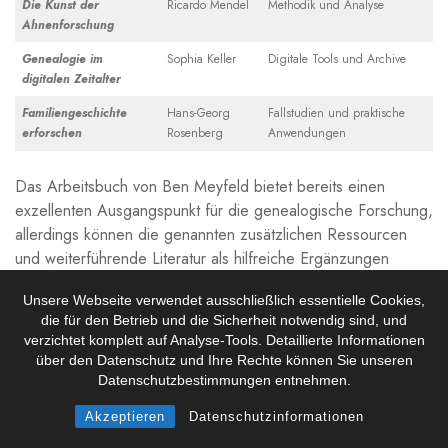
Die Kunst der
Ricardo Mendel
Methodik und Analyse
Ahnenforschung
Genealogie im
Sophia Keller
Digitale Tools und Archive
digitalen Zeitalter
Familiengeschichte
Hans-Georg
Fallstudien und praktische
erforschen
Rosenberg
Anwendungen
Das Arbeitsbuch von Ben Meyfeld bietet bereits‌ einen
exzellenten Ausgangspunkt für die genealogische Forschung,
allerdings können die genannten zusätzlichen Ressourcen
und weiterführende ‌Literatur als hilfreiche‍ Ergänzungen
dienen, um die eigene Forschung weiter zu‌ vertiefen und ‌zu
Unsere Webseite verwendet ausschließlich essentielle Cookies,
verfeinern.
die für den Betrieb und die Sicherheit notwendig sind, und
verzichtet komplett auf Analyse-Tools. Detaillierte Informationen
Fazit: Der Mehrwert des
über den Datenschutz und Ihre Rechte können Sie unseren
“Familienchronik⁢ Arbeitsbuchs”
Datenschutzbestimmungen entnehmen.
für die Familienforschung
Akzeptieren
Datenschutzinformationen