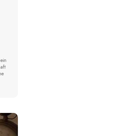
ein
aft
ne