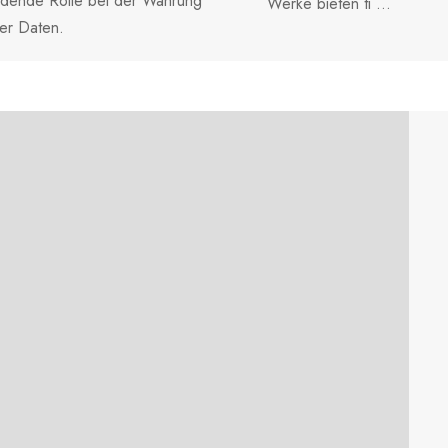
idende Rolle bei der Wahrung
Werke bieten ti ...
her Daten.