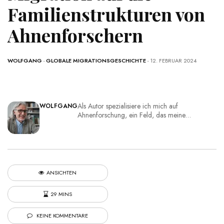
Familienstrukturen von
Ahnenforschern
Die Migration von Ahnenforschern in die Neue Welt
hat erhebliche Auswirkungen auf ihre
Familienstrukturen, da sie sich an neue soziale,
WOLFGANG
-
GLOBALE MIGRATIONSGESCHICHTE
- 12. FEBRUAR 2024
kulturelle und ökonomische Umstände anpassen
müssen.
Als Autor spezialisiere ich mich auf
WOLFGANG
Ahnenforschung, ein Feld, das meine…
ANSICHTEN
29 MINS
KEINE KOMMENTARE