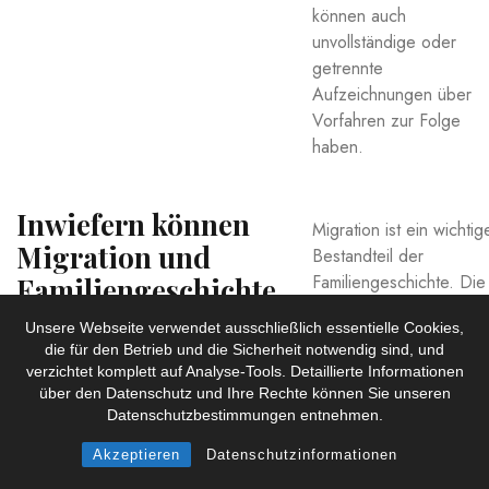
können ‍auch‍
unvollständige ⁢oder
‍getrennte
Aufzeichnungen über
Vorfahren zur Folge
haben.
Inwiefern können
Migration ist ⁤ein ‌wichtig
Migration​ und
Bestandteil der
Familiengeschichte. Die
Familiengeschichte⁢
Bewegung‌ von
miteinander
Unsere Webseite verwendet ausschließlich essentielle Cookies,
Menschen von einem Or
‍verbunden sein?
die für den Betrieb und die Sicherheit notwendig sind, und
zum ⁢anderen,
verzichtet komplett auf Analyse-Tools. Detaillierte Informationen
insbesondere über
über den Datenschutz und Ihre Rechte können Sie unseren
internationale Grenzen
Datenschutzbestimmungen entnehmen.
‍hinweg, prägt die
Akzeptieren
Datenschutzinformationen
familiären Wurzeln und