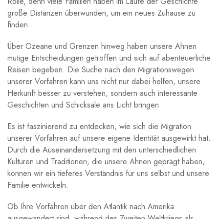
⁢Rolle, denn viele Familien haben im Laufe ⁣der Geschichte
große Distanzen überwunden, um ein ⁤neues Zuhause zu
finden.
Über Ozeane und Grenzen⁢ hinweg haben‌ unsere Ahnen
mutige Entscheidungen getroffen und sich auf abenteuerliche⁣
Reisen⁤ begeben. Die Suche nach den Migrationswegen
unserer Vorfahren kann‌ uns ⁣nicht nur dabei helfen, unsere
Herkunft besser⁣ zu ‍verstehen, sondern auch⁢ interessante ​
Geschichten ⁢und Schicksale‌ ans Licht bringen.
Es ist ​faszinierend zu entdecken, wie ​sich die ⁣Migration​
unserer Vorfahren auf unsere eigene ⁢Identität ausgewirkt hat.
Durch die Auseinandersetzung mit den unterschiedlichen
Kulturen und Traditionen, ​die‌ unsere Ahnen geprägt haben,
können wir‌ ein tieferes ‍Verständnis für uns ⁣selbst ⁤und‍ unsere
Familie‌ entwickeln.
Ob‍ Ihre Vorfahren über⁢ den⁤ Atlantik nach Amerika‍
ausgewandert ⁤sind, während des Zweiten Weltkriegs als