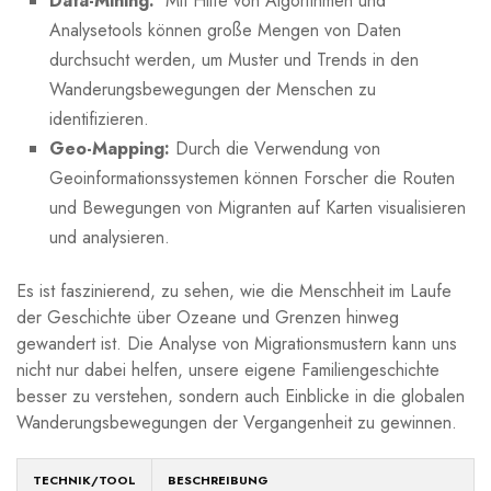
Data-Mining:
​ Mit Hilfe von Algorithmen und
Analysetools‌ können⁣ große ⁤Mengen von Daten
durchsucht ⁢werden, ‍um Muster und ​Trends ​in den
Wanderungsbewegungen der Menschen zu​
identifizieren.
Geo-Mapping:
Durch die Verwendung ⁣von
Geoinformationssystemen ⁢können Forscher die Routen
und Bewegungen von Migranten auf‌ Karten visualisieren
und⁤ analysieren.
Es ist faszinierend, zu sehen, wie ‌die⁣ Menschheit im‌ Laufe
der Geschichte über ⁣Ozeane und Grenzen⁤ hinweg
gewandert⁢ ist. Die⁢ Analyse von Migrationsmustern‍ kann⁢ uns
nicht⁤ nur dabei helfen, unsere⁤ eigene Familiengeschichte
besser zu verstehen, sondern auch⁢ Einblicke in die globalen ​
Wanderungsbewegungen ⁤der ⁢Vergangenheit ⁣zu gewinnen.
TECHNIK/TOOL
BESCHREIBUNG