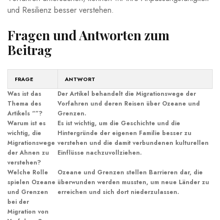
und Resilienz besser verstehen.
Fragen und Antworten⁣ zum
Beitrag
FRAGE
ANTWORT
Was ist das‍
Der Artikel ⁤behandelt die Migrationswege der
Thema des
Vorfahren und deren Reisen über Ozeane und
‍Artikels “”?
Grenzen.
Warum ist ⁤es
Es ist wichtig, um‌ die Geschichte ⁤und ⁢die
wichtig, die
Hintergründe ‌der​ eigenen Familie⁣ besser zu⁤
Migrationswege
verstehen und die⁤ damit verbundenen ⁣kulturellen
der ​Ahnen zu
Einflüsse nachzuvollziehen.
⁢verstehen?
Welche Rolle
Ozeane und Grenzen stellen Barrieren dar, die
spielen Ozeane
überwunden ⁢werden mussten, ‍um neue Länder zu⁣
und⁣ Grenzen
erreichen ⁤und sich⁢ dort ‍niederzulassen.
bei der
Migration von