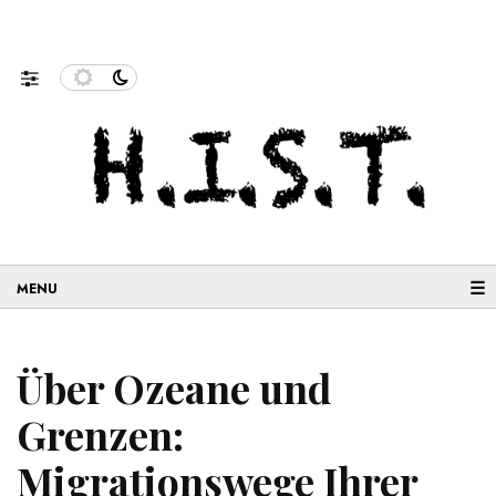
rschung und…
Neue Geschichten aus der Migration: Schm
☰
Über Ozeane und
Grenzen:
Migrationswege Ihrer