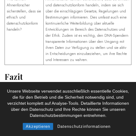
Ahnenforscher
und datenschutzkonform handeln, indem sie sich
sicherstellen, dass sie
über die einschlägigen Gesetze, Regelungen und
ethisch und
Bestimmungen informieren. Dies umfasst auch eine
datenschutzkonform
kontinuierliche Weiterbildung über aktuelle
handeln?
Entwicklungen im Bereich des Datenschutzes und
der Ethik. Zudem ist es wichtig, den DNA-Spendern
transparente Informationen über den Umgang mit
ihren Daten zur Verfügung zu stellen und sie aktiv
in Entscheidungen einzubeziehen, um ihre Rechte
und Interessen zu wahren.
Fazit
Zusammenfassend lässt sich sagen, dass der Umgang mit
Unsere Webseite verwendet ausschließlich essentielle Cookies,
die für den Betrieb und die Sicherheit notwendig sind, und
DNA-Informationen für Ahnenforscher ethische Fragen und
verzichtet komplett auf Analyse-Tools. Detaillierte Informationen
Datenschutzbedenken aufwirft. Es ist wichtig, dass die
über den Datenschutz und Ihre Rechte können Sie unseren
Ahnenforschung auf dem fundierten Verständnis und Respekt
Datenschutzbestimmungen entnehmen.
für die Privatsphäre und Selbstbestimmung der genetischen
Akzeptieren
Datenschutzinformationen
Probanden basiert.