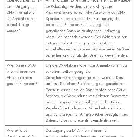
Überlegungen sollten
Ahnenforscher sollten verschiedene ethische Aspekte
beim Umgang mit
berücksichtigt werden. Es ist wichtig, die
DNA-Informationen
Privatsphäre und persönliche Autonomie der DNA-
für Ahnenforscher
Spender zu respektieren. Die Zustimmung der
berücksichtigt
betroffenen Personen zur Nutzung ihrer
werden?
genetischen Daten sollte eingeholt und streng
vertraulich behandelt werden. Des Weiteren sollten
Datenschutzbestimmungen und -richtlinien
eingehalten werden, um ein angemessenes Maß an
Sicherheit und Schutz der Daten zu gewährleisten.
Wie können DNA-
Um die DNA-Informationen von Ahnenforschern zu
Informationen von
schützen, sollten geeignete
Ahnenforschern
Sicherheitsvorkehrungen getroffen werden. Dies
geschützt werden?
umfasst die sichere Speicherung der genetischen
Daten in verschlüsselten Datenbanken oder Cloud-
Services, die Verwendung von sicheren Passwörtern
und die Zugangsbeschränkung zu den Daten.
Regelmäßige Updates von Sicherheitsprotokollen
und Schulungen für Ahnenforscher bezüglich des
Datenschutzes sind ebenfalls empfehlenswert.
Wie sollte der
Der Zugang zu DNA-Informationen für
Zugang zu DNA-
Ahnenforscher sollte streng reguliert werden, um