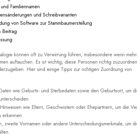
 und Familiennamen
mensänderungen⁣ und Schreibvarianten
ung von Software⁤ zur⁢ Stammbaumerstellung
 Beitrag
assung
alogie können oft zu Verwirrung⁤ führen, ⁢insbesondere wenn mehr
en auftauchen. Es ist wichtig, diese Personen​ richtig‍ zuzuordne
derzugeben. Hier sind einige ‍Tipps zur richtigen Zuordnung von
Daten wie Geburts- und ⁢Sterbedaten sowie ⁢den ‌Geburtsort, um d
unterscheiden.
 Hinweisen ​wie Eltern, Geschwistern oder‌ Ehepartnern, um die V
u erkennen.
, ⁤zweite⁢ Vornamen oder andere Unterscheidungsmerkmale, um di
lten.