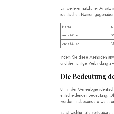
Ein weiterer​ nützlicher Ansatz⁤ 
identischen Namen⁤ gegenüberzust
Name
G
Anna Müller
10
Anna Müller
15
Indem Sie diese ⁣Methoden anwen
und die richtige ⁤Verbindung z
Die Bedeutung d
Um in der Genealogie identisch
entscheidender Bedeutung. Oft
werden, insbesondere ‌wenn es
Es⁤ ist wichtig, ‍alle verfügbar