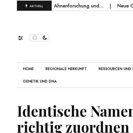
 für Geschichte, Ahnenforschung und…
Neue Geschichten
AKTUELL
HOME
REGIONALE HERKUNFT
RESSOURCEN UND 
GENETIK UND DNA
Identische Namen
richtig zuordnen