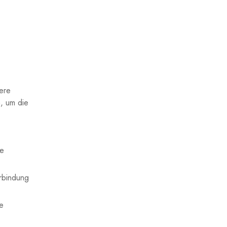
ere
n, um die
ie
erbindung
e