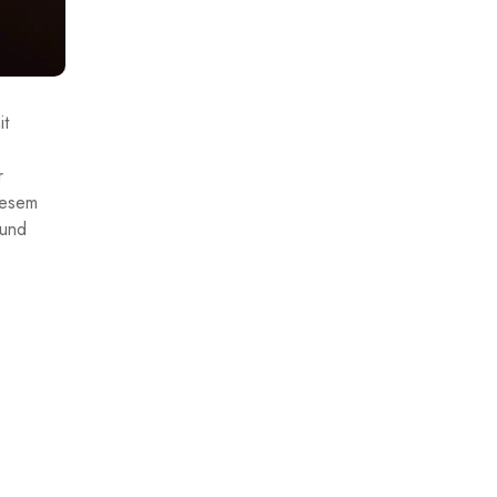
it
r
iesem
⁤und