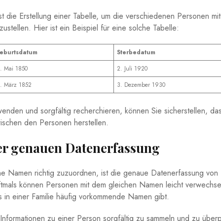
ist die Erstellung einer⁤ Tabelle, um die verschiedenen⁢ Personen‌ mit​
ellen. Hier ist‍ ein⁤ Beispiel für eine solche⁤ Tabelle:
eburtsdatum
Sterbedatum
.‌ Mai 1850
2. Juli ⁢1920
. März 1852
3. Dezember 1930
den und sorgfältig ‍recherchieren, ⁢können‍ Sie sicherstellen, da
wischen⁣ den Personen herstellen.
er genauen Datenerfassung
e Namen richtig zuzuordnen, ‍ist die genaue ⁤Datenerfassung von
mals⁣ können⁤ Personen mit dem gleichen Namen leicht verwechse
 in⁢ einer Familie häufig vorkommende Namen gibt.
en Informationen zu einer Person⁣ sorgfältig zu sammeln ‍und ⁣zu überp