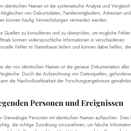
on identischen Namen ist die‍ systematische Analyse ‌und Vergleich 
Abgleichen von Geburtsdaten,‌ Familienmitgliedern, Adressen und⁢
onen können häufig Verwechslungen vermieden werden.
ne Quellen zu konsultieren und zu⁤ überprüfen,⁢ um ‍mögliche Fehle
ftmals können widersprüchliche Informationen⁤ in‍ verschiedenen
zielle Fehler⁤ im Stammbaum liefern und können dabei helfen,​ die 
bei der von identischen​ Namen ist die ⁢genaue Dokumentation aller
 Vergleiche. Durch​ die ⁣Aufzeichnung von ‍Datenquellen, ⁤gefunden
kann​ die Nachvollziehbarkeit der Forschungsergebnisse gewährlei
iegenden Personen und ⁤Ereignissen
er Genealogie Personen⁤ mit⁤ identischen Namen auftauchen. Dies
wichtig,‌ die ​richtige Zuordnung vorzunehmen, um falsche Informatio