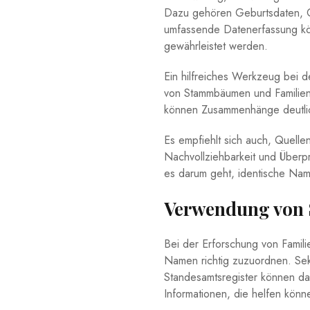
Dazu gehören‍ Geburtsdaten, ⁣Ort
umfassende‍ Datenerfassung⁤ k
gewährleistet werden.
Ein hilfreiches Werkzeug ​bei d
⁣von Stammbäumen und Familient
können Zusammenhänge deutlic
Es empfiehlt sich auch, Quellen
Nachvollziehbarkeit​ und Überpr
es⁣ darum geht, identische N
Verwendung von 
Bei der Erforschung von ⁤Famili
Namen richtig zuzuordnen.⁢ Sek
Standesamtsregister können dabe
‌Informationen, die ​helfen ⁤kön