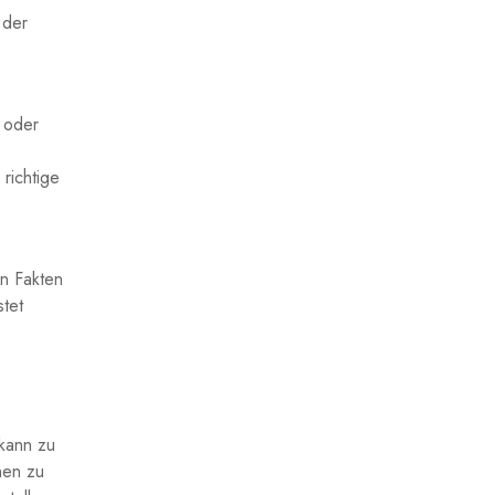
der​
r oder
⁤richtige
en Fakten
stet
 kann zu
nen ⁢zu