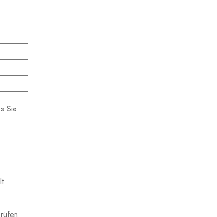
ss Sie
lt
rüfen.⁤