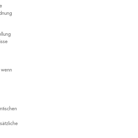
 ​
rdnung
ellung
isse
 ​wenn
ntischen⁣
sätzliche