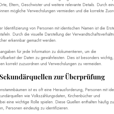
e, ‌Eltern, Geschwister⁤ und ‍weitere relevante Details. ‍Durch eine
önnen mögliche Verwechslungen ⁢vermieden und die korrekte Zuo
er Identifizierung von⁣ Personen mit‍ identischen Namen ist die Erst
afeln. ⁣Durch die visuelle Darstellung der Verwandtschaftsverhältn
her⁣ erkennbar gemacht werden.
angaben für jede ‌Information ‍zu dokumentieren, ⁢um ​die ​
üfbarkeit der Daten zu gewährleisten.​ Dies ist besonders wichtig,
amen korrekt zuzuordnen und Verwechslungen zu vermeiden.
Sekundärquellen ⁣zur Überprüfung
enstammbäumen ist es oft eine Herausforderung, Personen⁣ mit ‍ide
undärquellen ⁣wie Volkszählungsdaten,​ Kirchenbücher und
i ⁢eine wichtige Rolle spielen. ⁤Diese Quellen ‍enthalten häufig zu
nen,⁤ Personen eindeutig zu identifizieren.