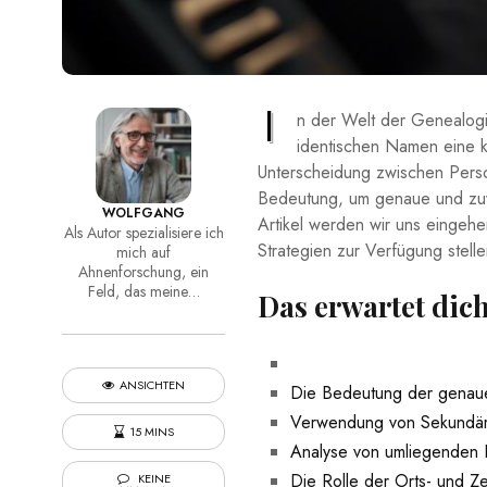
I
n der⁢ Welt der⁤ Genealogi
identischen Namen⁣ eine k
Unterscheidung zwischen ‍Perso
Bedeutung, ‍um genaue und zuv
WOLFGANG
Artikel werden​ wir uns eingehe
Als Autor spezialisiere ich
Strategien‍ zur Verfügung stel
mich auf
Ahnenforschung, ein
Feld, das meine…
Das ​erwartet⁣ di
ANSICHTEN
Die Bedeutung der genau
Verwendung von⁢ Sekundärq
15 MINS
Analyse von​ umliegenden⁣
Die Rolle der ‌Orts- ‍und 
KEINE